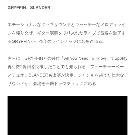
GRYFFIN、SLANDER
エモーショナルなクラブサウンドとキャッチーなメロディライ
ンを織り交ぜ、ギター演奏を取り入れたライブで観客を魅了す
るGRYFFINが、今年のラインナップに名を連ねる。
さらに、GRYFFINとの共作「All You Need To Know」でSpotify
再生数2億回を突破したことでも知られる、フューチャーベー
スデュオ、SLANDERも出演が決定。ジャンルを越えた壮大な
サウンドが、会場を一層ドラマティックに彩る。