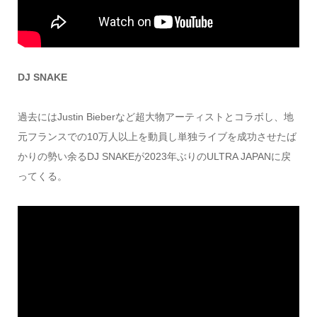
DJ SNAKE
過去にはJustin Bieberなど超大物アーティストとコラボし、地
元フランスでの10万人以上を動員し単独ライブを成功させたば
かりの勢い余るDJ SNAKEが2023年ぶりのULTRA JAPANに戻
ってくる。