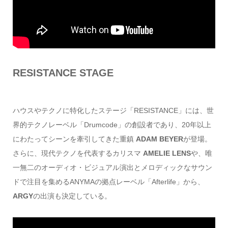
RESISTANCE STAGE
ハウスやテクノに特化したステージ「RESISTANCE」には、世
界的テクノレーベル「Drumcode」の創設者であり、20年以上
にわたってシーンを牽引してきた重鎮
ADAM BEYER
が登場。
さらに、現代テクノを代表するカリスマ
AMELIE LENS
や、唯
一無二のオーディオ・ビジュアル演出とメロディックなサウン
ドで注目を集めるANYMAの拠点レーベル「Afterlife」から、
ARGY
の出演も決定している。