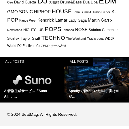
DJ
EDM
Drum&Bass
David Guetta
Dua Lipa
Cee
DJ機材
HOUSE
K-
GMO SONIC
HIPHOP
John Summit
Justin Bieber
POP
Martin Garrix
Kendrick Lamar
Lady Gaga
Kanye West
POPS
ROSE
NIGHTCLUB
Sabrina Carpenter
NewJeans
Rihanna
TECHNO
Skrillex
Taylor Swift
WDJF
The Weekend
Travis scott
World DJ Festival
Ye
ZEDD
チーム友達
ALL POSTS
ALL POSTS
AI音楽生成サービス「Suno
Spotifyで聴いていたDJ、実はAI
AI」、...
だ...
© 2024 BeatMag. All Rights Reserved.