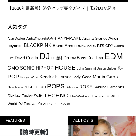
【2026年最新版】渋谷クラブ完全ガイド｜現役DJが紹介！
人気タグ
ANYMA
Avicii
Ariana Grande
APT.
Alan Walker
AlphaTheta株式会社
BLACKPINK
Bruno Mars
beyonce
BTS
CDJ
BRUNOMARS
Central
DJ
EDM
Drum&Bass
David Guetta
Dua Lipa
Cee
DJ機材
HOUSE
K-
GMO SONIC
HIPHOP
John Summit
Justin Bieber
POP
Martin Garrix
Kendrick Lamar
Lady Gaga
Kanye West
POPS
ROSE
NIGHTCLUB
Sabrina Carpenter
NewJeans
Rihanna
TECHNO
Skrillex
Taylor Swift
WDJF
The Weekend
Travis scott
World DJ Festival
Ye
ZEDD
チーム友達
FEATURES
ALL POSTS