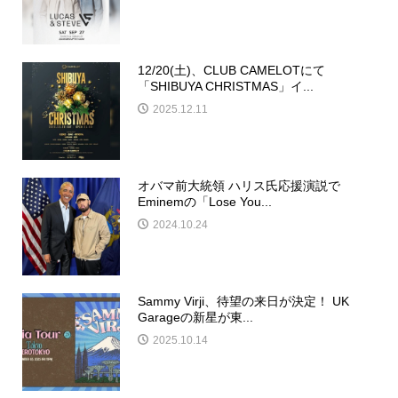
12/20(土)、CLUB CAMELOTにて
「SHIBUYA CHRISTMAS」イ...
2025.12.11
オバマ前大統領 ハリス氏応援演説で
Eminemの「Lose You...
2024.10.24
Sammy Virji、待望の来日が決定！ UK
Garageの新星が東...
2025.10.14