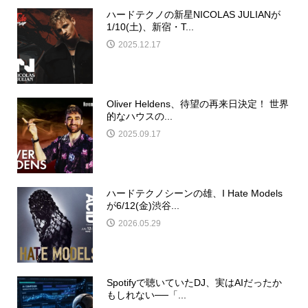
ハードテクノの新星NICOLAS JULIANが
1/10(土)、新宿・T...
2025.12.17
Oliver Heldens、待望の再来日決定！ 世界
的なハウスの...
2025.09.17
ハードテクノシーンの雄、I Hate Models
が6/12(金)渋谷...
2026.05.29
Spotifyで聴いていたDJ、実はAIだったか
もしれない──「...