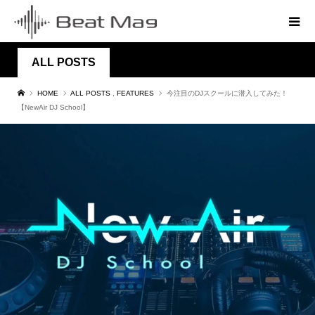
ALL POSTS
HOME
ALL POSTS
,
FEATURES
今注目のDJスクールに潜入してみた！
【NewAir DJ School】