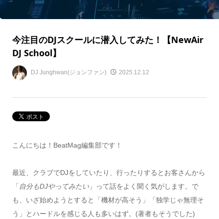
今注目のDJスクールに潜入してみた！【NewAir
DJ School】
DJ Junghwan(ジョンファン)
2025.12.12
こんにちは！BeatMag編集部です！
最近、クラブでDJをしていたり、行ったりするとお客さんから
「
自分もDJやってみたい
」って話をよく聞く気がします。で
も、いざ始めようとすると「機材が高そう」「独学じゃ無理そ
う」とハードルを感じる人も多いはず。(著者もそうでした)