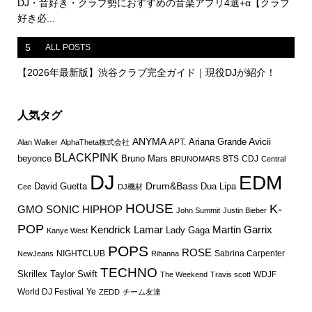
DJ・音好き・クラブ勢におすすめの音楽アプリ4選+α【クラブ
好き必...
5
ALL POSTS
【2026年最新版】渋谷クラブ完全ガイド｜現役DJが紹介！
人気タグ
ANYMA
Avicii
Ariana Grande
APT.
Alan Walker
AlphaTheta株式会社
BLACKPINK
Bruno Mars
beyonce
BTS
CDJ
BRUNOMARS
Central
DJ
EDM
Drum&Bass
David Guetta
Dua Lipa
Cee
DJ機材
HOUSE
K-
GMO SONIC
HIPHOP
John Summit
Justin Bieber
POP
Martin Garrix
Kendrick Lamar
Lady Gaga
Kanye West
POPS
ROSE
NIGHTCLUB
Sabrina Carpenter
NewJeans
Rihanna
TECHNO
Skrillex
Taylor Swift
WDJF
The Weekend
Travis scott
World DJ Festival
Ye
ZEDD
チーム友達