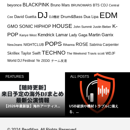
BLACKPINK
Bruno Mars
beyonce
BTS
CDJ
BRUNOMARS
Central
DJ
EDM
Drum&Bass
David Guetta
Dua Lipa
Cee
DJ機材
HOUSE
K-
GMO SONIC
HIPHOP
John Summit
Justin Bieber
POP
Martin Garrix
Kendrick Lamar
Lady Gaga
Kanye West
POPS
ROSE
NIGHTCLUB
Sabrina Carpenter
NewJeans
Rihanna
TECHNO
Skrillex
Taylor Swift
WDJF
The Weekend
Travis scott
World DJ Festival
Ye
ZEDD
チーム友達
FEATURES
ALL POSTS
【2026年最新版】海外アーティス...
USB破損や機材トラブルに備え
る、...
© 2024 BeatMag. All Rights Reserved.