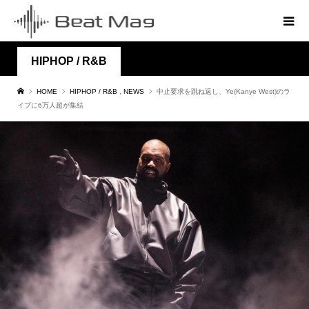
HIPHOP / R&B
HOME
HIPHOP / R&B
,
NEWS
中止要求を跳ね返し、Ye(Kanye West)のラ
イブに6万人超が集結