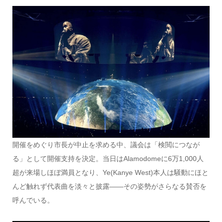
開催をめぐり市長が中止を求める中、議会は「検閲につなが
る」として開催支持を決定。当日はAlamodomeに6万1,000人
超が来場しほぼ満員となり、Ye(Kanye West)本人は騒動にほと
んど触れず代表曲を淡々と披露——その姿勢がさらなる賛否を
呼んでいる。