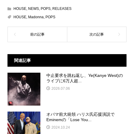
HOUSE
,
NEWS
,
POPS
,
RELEASES
HOUSE
,
Madonna
,
POPS
関連記事
中止要求を跳ね返し、Ye(Kanye West)の
ライブに6万人超...
2026.07.06
オバマ前大統領 ハリス氏応援演説で
Eminemの「Lose You...
2024.10.24