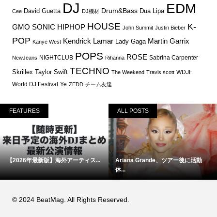
DJ
EDM
Drum&Bass
David Guetta
Dua Lipa
Cee
DJ機材
HOUSE
K-
GMO SONIC
HIPHOP
John Summit
Justin Bieber
POP
Martin Garrix
Kendrick Lamar
Lady Gaga
Kanye West
POPS
ROSE
NIGHTCLUB
Sabrina Carpenter
NewJeans
Rihanna
TECHNO
Skrillex
Taylor Swift
WDJF
The Weekend
Travis scott
World DJ Festival
Ye
ZEDD
チーム友達
FEATURES
ALL POSTS
【2026年最新版】海外アーティス...
Ariana Grande、ツアー後に活動
休...
© 2024 BeatMag. All Rights Reserved.