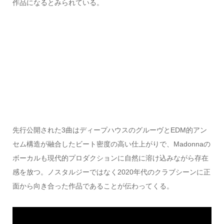
作品になるとみられている。
先行公開された3曲はディープハウスのグルーヴとEDM的アン
セム構造が融合したビート密度の高い仕上がりで、Madonnaの
ボーカルも現代的プロダクションに自然に溶け込みながら存在
感を放つ。ノスタルジーではなく2020年代のクラブシーンに正
面から向き合った作品であることが伝わってくる。