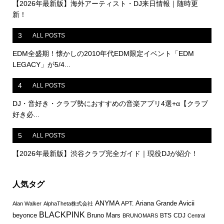
【2026年最新版】海外アーティスト・DJ来日情報｜随時更
新！
3
ALL POSTS
EDM全盛期！懐かしの2010年代EDM限定イベント「EDM
LEGACY」が5/4...
4
ALL POSTS
DJ・音好き・クラブ勢におすすめの音楽アプリ4選+α【クラブ
好き必...
5
ALL POSTS
【2026年最新版】渋谷クラブ完全ガイド｜現役DJが紹介！
人気タグ
ANYMA
Avicii
Ariana Grande
APT.
Alan Walker
AlphaTheta株式会社
BLACKPINK
Bruno Mars
beyonce
BTS
CDJ
BRUNOMARS
Central