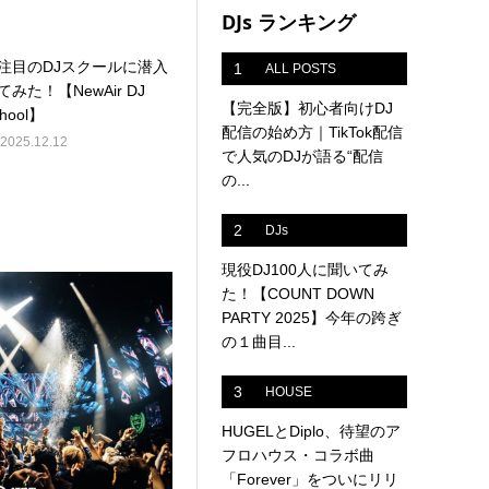
DJs ランキング
注目のDJスクールに潜入
1
ALL POSTS
てみた！【NewAir DJ
【完全版】初心者向けDJ
hool】
配信の始め方｜TikTok配信
2025.12.12
で人気のDJが語る“配信
の...
2
DJs
現役DJ100人に聞いてみ
た！【COUNT DOWN
PARTY 2025】今年の跨ぎ
の１曲目...
3
HOUSE
HUGELとDiplo、待望のア
フロハウス・コラボ曲
「Forever」をついにリリ