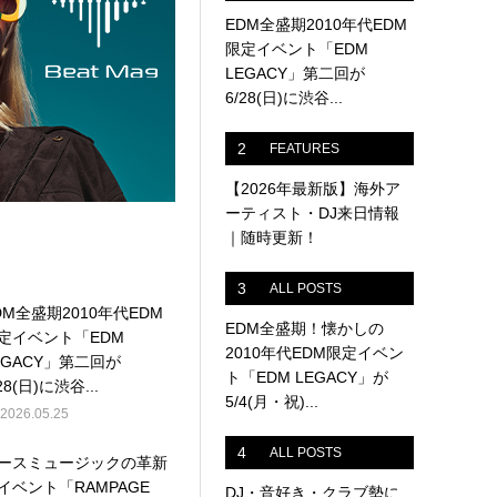
EDM全盛期2010年代EDM
限定イベント「EDM
LEGACY」第二回が
6/28(日)に渋谷...
2
FEATURES
【2026年最新版】海外ア
ーティスト・DJ来日情報
｜随時更新！
3
ALL POSTS
DM全盛期2010年代EDM
EDM全盛期！懐かしの
定イベント「EDM
2010年代EDM限定イベン
EGACY」第二回が
ト「EDM LEGACY」が
28(日)に渋谷...
5/4(月・祝)...
2026.05.25
4
ALL POSTS
ースミュージックの革新
イベント「RAMPAGE
DJ・音好き・クラブ勢に