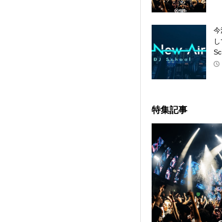
今
し
Sc
特集記事