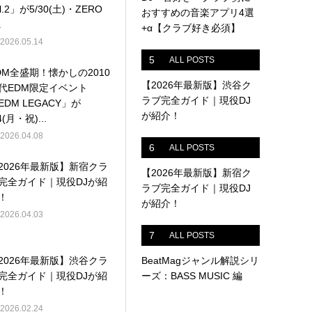
ol.2」が5/30(土)・ZERO
おすすめの音楽アプリ4選
.
+α【クラブ好き必須】
2026.05.14
5
ALL POSTS
DM全盛期！懐かしの2010
【2026年最新版】渋谷ク
代EDM限定イベント
ラブ完全ガイド｜現役DJ
EDM LEGACY」が
が紹介！
4(月・祝)...
2026.04.08
6
ALL POSTS
2026年最新版】新宿クラ
【2026年最新版】新宿ク
完全ガイド｜現役DJが紹
ラブ完全ガイド｜現役DJ
！
が紹介！
2026.04.03
7
ALL POSTS
2026年最新版】渋谷クラ
BeatMagジャンル解説シリ
完全ガイド｜現役DJが紹
ーズ：BASS MUSIC 編
！
2026.02.24