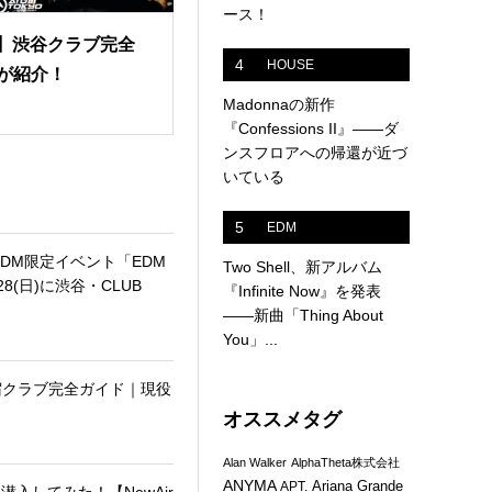
ース！
版】渋谷クラブ完全
4
HOUSE
が紹介！
Madonnaの新作
『Confessions II』——ダ
ンスフロアへの帰還が近づ
いている
5
EDM
EDM限定イベント「EDM
Two Shell、新アルバム
28(日)に渋谷・CLUB
『Infinite Now』を発表
——新曲「Thing About
You」...
新宿クラブ完全ガイド｜現役
オススメタグ
Alan Walker
AlphaTheta株式会社
ANYMA
Ariana Grande
APT.
潜入してみた！【NewAir