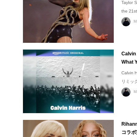
Taylor 
the 21
M
Calvi
What 
Calvi
リミックスし
M
Rihan
コラボ