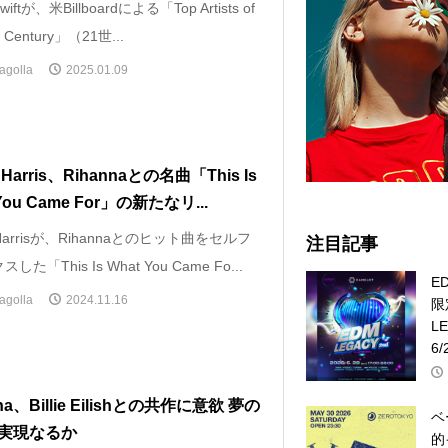
Swiftが、米Billboardによる「Top Artists of
st Century」（21世...
agolla
2025.01.09
n Harris、Rihannaとの名曲「This Is
You Came For」の新たなリ...
n Harrisが、Rihannaとのヒット曲をセルフ
注目記事
た「This Is What You Came Fo...
E
agolla
2024.11.16
限
L
6/
na、Billie Eilishとの共作に意欲 夢の
ベ
実現なるか
的