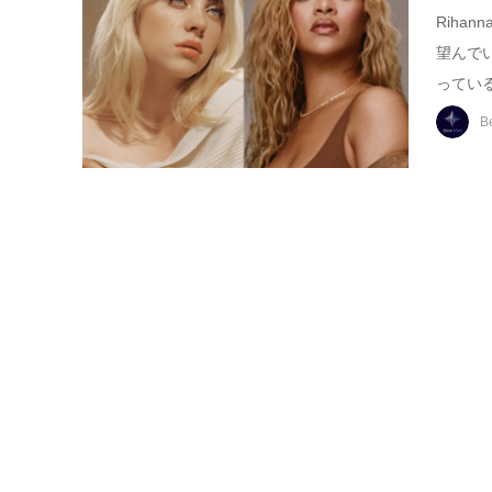
Rihan
望んで
っている
B