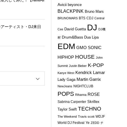
Avicii
beyonce
BLACKPINK
Bruno Mars
BTS
CDJ
BRUNOMARS
Central
DJ
外アーティスト・DJ来日
David Guetta
Cee
DJ機
Drum&Bass
Dua Lipa
材
EDM
GMO SONIC
HOUSE
HIPHOP
John
K-POP
Summit
Justin Bieber
Kendrick Lamar
Kanye West
Martin Garrix
Lady Gaga
NIGHTCLUB
NewJeans
POPS
ROSE
Rihanna
Skrillex
Sabrina Carpenter
TECHNO
Taylor Swift
WDJF
The Weekend
Travis scott
World DJ Festival
Ye
ZEDD
チ