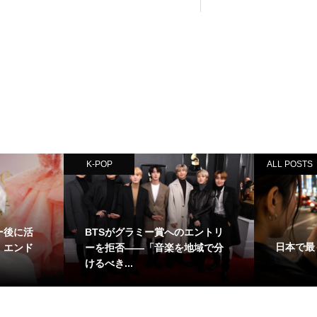
K-POP
ALL POSTS
アー後に活
BTSがグラミー賞へのエントリ
日本で最も
・エンド
ーを拒否——「音楽を地域で分
けるべき...