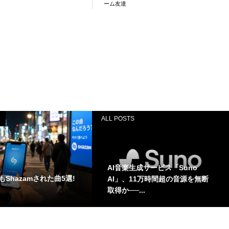
ーム友達
ALL POSTS
AI音楽生成サービス「Suno
Shazamされた曲5選!
AI」、11万時間超の音源を無断
取得か──...