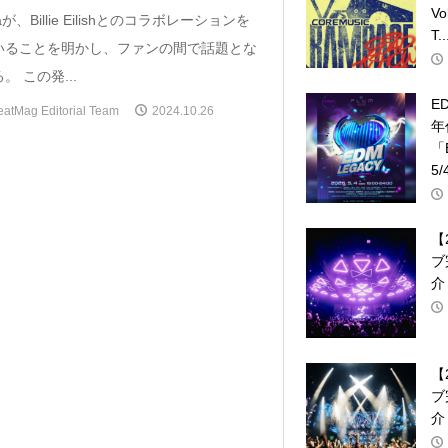
V
naが、Billie Eilishとのコラボレーションを
T..
いることを明かし、ファンの間で話題とな
。 この発...
E
eatMag Editorial Team
2024.10.26
年
「
5/
【
ブ
介
【
ブ
介