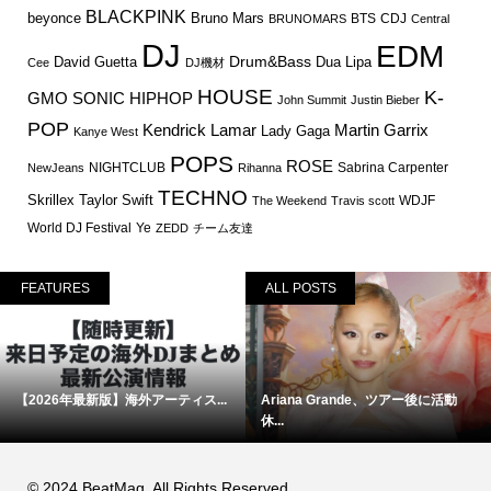
BLACKPINK
Bruno Mars
beyonce
BTS
CDJ
BRUNOMARS
Central
DJ
EDM
Drum&Bass
David Guetta
Dua Lipa
Cee
DJ機材
HOUSE
K-
GMO SONIC
HIPHOP
John Summit
Justin Bieber
POP
Martin Garrix
Kendrick Lamar
Lady Gaga
Kanye West
POPS
ROSE
NIGHTCLUB
Sabrina Carpenter
NewJeans
Rihanna
TECHNO
Skrillex
Taylor Swift
WDJF
The Weekend
Travis scott
World DJ Festival
Ye
ZEDD
チーム友達
FEATURES
ALL POSTS
【2026年最新版】海外アーティス...
Ariana Grande、ツアー後に活動
休...
© 2024 BeatMag. All Rights Reserved.