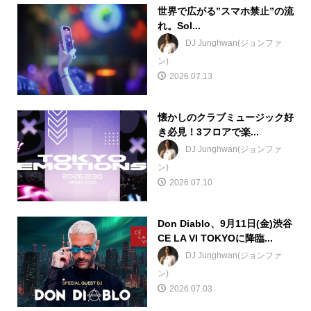
世界で広がる”スマホ禁止”の流
れ。Sol...
DJ Junghwan(ジョンファ
ン)
2026.07.13
懐かしのクラブミュージック好
き必見！3フロアで楽...
DJ Junghwan(ジョンファ
ン)
2026.07.10
Don Diablo、9月11日(金)渋谷
CE LA VI TOKYOに降臨...
DJ Junghwan(ジョンファ
ン)
2026.07.03