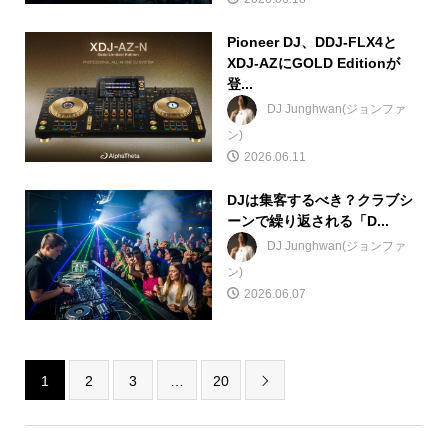
Pioneer DJ、DDJ-FLX4と
XDJ-AZにGOLD Editionが
登...
DJ Junghwan(ジョンファ
ン)
2026.06.11
DJは集客するべき？クラブシ
ーンで繰り返される「D...
DJ Junghwan(ジョンファ
ン)
2026.06.07
1
2
3
…
20
