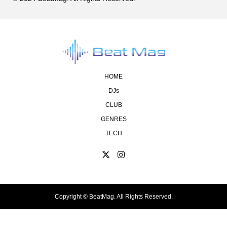
HOME
DJs
CLUB
GENRES
TECH
Copyright ©
BeatMag. All Rights Reserved.