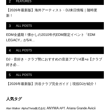
2
FEATURES
【2026年最新版】海外アーティスト・DJ来日情報｜随時更
新！
3
ALL POSTS
EDM全盛期！懐かしの2010年代EDM限定イベント「EDM
LEGACY」が5/4...
4
ALL POSTS
DJ・音好き・クラブ勢におすすめの音楽アプリ4選+α【クラブ
好き必...
5
ALL POSTS
【2026年最新版】渋谷クラブ完全ガイド｜現役DJが紹介！
人気タグ
ANYMA
Avicii
Ariana Grande
APT.
Alan Walker
AlphaTheta株式会社