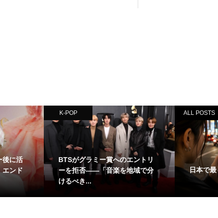
K-POP
ALL POSTS
アー後に活
BTSがグラミー賞へのエントリ
日本で最も
・エンド
ーを拒否——「音楽を地域で分
けるべき...