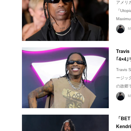
アメリカ
『Uto
Maximu.
M
Trav
｢4×4
Trav
ージック
の故郷で
M
「BET
Kend