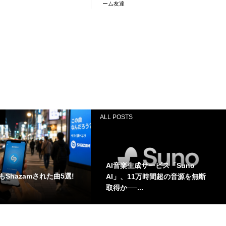
ーム友達
ALL POSTS
AI音楽生成サービス「Suno
Shazamされた曲5選!
AI」、11万時間超の音源を無断
取得か──...