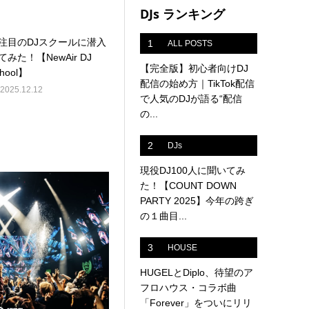
DJs ランキング
注目のDJスクールに潜入
1
ALL POSTS
てみた！【NewAir DJ
【完全版】初心者向けDJ
hool】
配信の始め方｜TikTok配信
2025.12.12
で人気のDJが語る“配信
の...
2
DJs
現役DJ100人に聞いてみ
た！【COUNT DOWN
PARTY 2025】今年の跨ぎ
の１曲目...
3
HOUSE
HUGELとDiplo、待望のア
フロハウス・コラボ曲
「Forever」をついにリリ