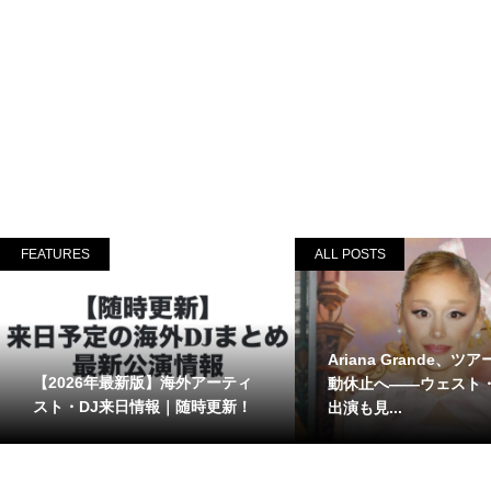
FEATURES
ALL POSTS
Ariana Grande、ツ
【2026年最新版】海外アーティ
動休止へ――ウェスト
スト・DJ来日情報｜随時更新！
出演も見...