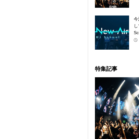
今
し
Sc
特集記事