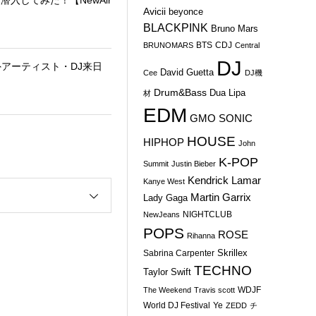
Avicii
beyonce
BLACKPINK
Bruno Mars
BTS
CDJ
BRUNOMARS
Central
DJ
外アーティスト・DJ来日
David Guetta
Cee
DJ機
Drum&Bass
Dua Lipa
材
EDM
GMO SONIC
HOUSE
HIPHOP
John
K-POP
Summit
Justin Bieber
Kendrick Lamar
Kanye West
Martin Garrix
Lady Gaga
NIGHTCLUB
NewJeans
POPS
ROSE
Rihanna
Skrillex
Sabrina Carpenter
TECHNO
Taylor Swift
WDJF
The Weekend
Travis scott
World DJ Festival
Ye
ZEDD
チ