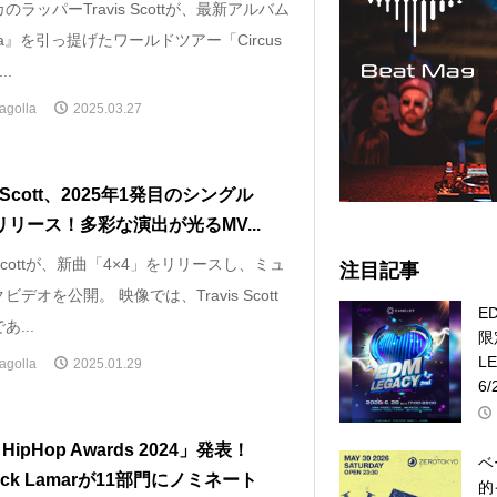
のラッパーTravis Scottが、最新アルバム
pia』を引っ提げたワールドツアー「Circus
..
agolla
2025.03.27
is Scott、2025年1発目のシングル
｣リリース！多彩な演出が光るMV...
is Scottが、新曲「4×4」をリリースし、ミュ
注目記事
ビデオを公開。 映像では、Travis Scott
E
あ...
限
L
agolla
2025.01.29
6/
 HipHop Awards 2024」発表！
ベ
rick Lamarが11部門にノミネート
的