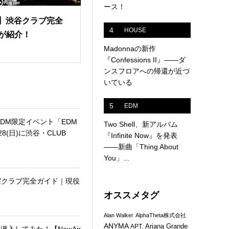
ース！
版】渋谷クラブ完全
4
HOUSE
が紹介！
Madonnaの新作
『Confessions II』——ダ
ンスフロアへの帰還が近づ
いている
5
EDM
EDM限定イベント「EDM
Two Shell、新アルバム
28(日)に渋谷・CLUB
『Infinite Now』を発表
——新曲「Thing About
You」...
新宿クラブ完全ガイド｜現役
オススメタグ
Alan Walker
AlphaTheta株式会社
ANYMA
Ariana Grande
APT.
潜入してみた！【NewAir