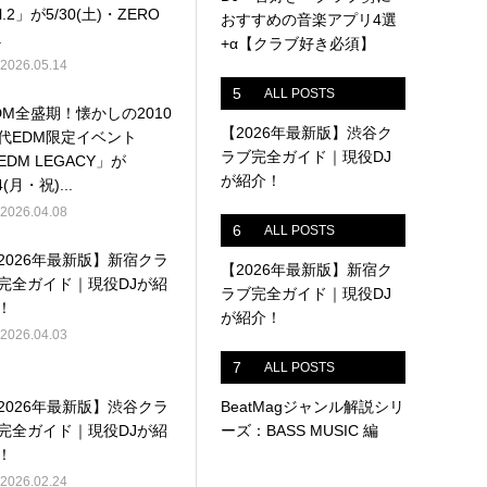
ol.2」が5/30(土)・ZERO
おすすめの音楽アプリ4選
.
+α【クラブ好き必須】
2026.05.14
5
ALL POSTS
DM全盛期！懐かしの2010
【2026年最新版】渋谷ク
代EDM限定イベント
ラブ完全ガイド｜現役DJ
EDM LEGACY」が
が紹介！
4(月・祝)...
2026.04.08
6
ALL POSTS
2026年最新版】新宿クラ
【2026年最新版】新宿ク
完全ガイド｜現役DJが紹
ラブ完全ガイド｜現役DJ
！
が紹介！
2026.04.03
7
ALL POSTS
2026年最新版】渋谷クラ
BeatMagジャンル解説シリ
完全ガイド｜現役DJが紹
ーズ：BASS MUSIC 編
！
2026.02.24