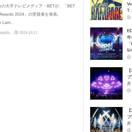
V
の大手テレビメディア・BETが、「BET
T..
p Awards 2024」の受賞者を発表。
k Lam...
E
agolla
2024.10.17
年
「
5/
【
ブ
介
【
ブ
介