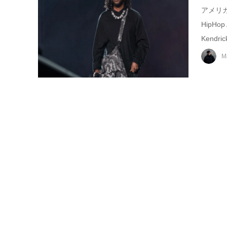
アメリカ
HipHo
Kendric
M