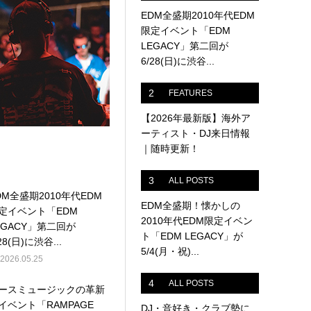
EDM全盛期2010年代EDM
限定イベント「EDM
LEGACY」第二回が
6/28(日)に渋谷...
2
FEATURES
【2026年最新版】海外ア
ーティスト・DJ来日情報
｜随時更新！
3
ALL POSTS
DM全盛期2010年代EDM
EDM全盛期！懐かしの
定イベント「EDM
2010年代EDM限定イベン
EGACY」第二回が
ト「EDM LEGACY」が
28(日)に渋谷...
5/4(月・祝)...
2026.05.25
4
ALL POSTS
ースミュージックの革新
イベント「RAMPAGE
DJ・音好き・クラブ勢に