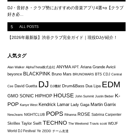
DJ・音好き・クラブ勢におすすめの音楽アプリ4選+α【クラブ
好き必...
5
ALL POSTS
【2026年最新版】渋谷クラブ完全ガイド｜現役DJが紹介！
人気タグ
ANYMA
Avicii
Ariana Grande
APT.
Alan Walker
AlphaTheta株式会社
BLACKPINK
Bruno Mars
beyonce
BTS
CDJ
BRUNOMARS
Central
DJ
EDM
Drum&Bass
David Guetta
Dua Lipa
Cee
DJ機材
HOUSE
K-
GMO SONIC
HIPHOP
John Summit
Justin Bieber
POP
Martin Garrix
Kendrick Lamar
Lady Gaga
Kanye West
POPS
ROSE
NIGHTCLUB
Sabrina Carpenter
NewJeans
Rihanna
TECHNO
Skrillex
Taylor Swift
WDJF
The Weekend
Travis scott
World DJ Festival
Ye
ZEDD
チーム友達