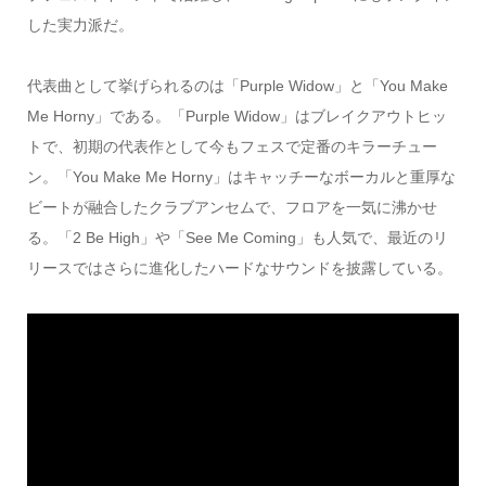
した実力派だ。
代表曲として挙げられるのは「Purple Widow」と「You Make
Me Horny」である。「Purple Widow」はブレイクアウトヒッ
トで、初期の代表作として今もフェスで定番のキラーチュー
ン。「You Make Me Horny」はキャッチーなボーカルと重厚な
ビートが融合したクラブアンセムで、フロアを一気に沸かせ
る。「2 Be High」や「See Me Coming」も人気で、最近のリ
リースではさらに進化したハードなサウンドを披露している。