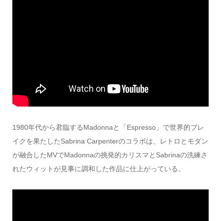
1980年代から君臨するMadonnaと「Espresso」で世界的ブレ
イクを果たしたSabrina Carpenterのコラボは、レトロとモダン
が融合したMVでMadonnaの挑発的カリスマとSabrinaの洗練さ
れたウィットが見事に調和した作品に仕上がっている。