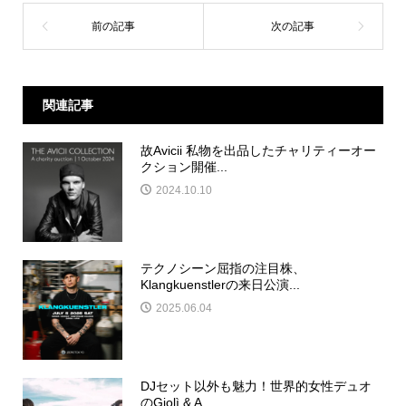
関連記事
故Avicii 私物を出品したチャリティーオー
クション開催...
2024.10.10
テクノシーン屈指の注目株、
Klangkuenstlerの来日公演...
2025.06.04
DJセット以外も魅力！世界的女性デュオ
のGiolì & A...