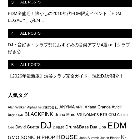
3
ALL POSTS
EDM全盛期！懐かしの2010年代EDM限定イベント「EDM
LEGACY」が5/4...
4
ALL POSTS
DJ・音好き・クラブ勢におすすめの音楽アプリ4選+α【クラブ
好き必...
5
ALL POSTS
【2026年最新版】渋谷クラブ完全ガイド｜現役DJが紹介！
人気タグ
ANYMA
Avicii
Ariana Grande
APT.
Alan Walker
AlphaTheta株式会社
BLACKPINK
Bruno Mars
beyonce
BTS
CDJ
BRUNOMARS
Central
DJ
EDM
Drum&Bass
David Guetta
Dua Lipa
Cee
DJ機材
HOUSE
K-
GMO SONIC
HIPHOP
John Summit
Justin Bieber