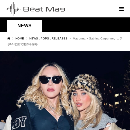
NEWS
HOME
NEWS
,
POPS
,
RELEASES
Madonna × Sabrina Carpenter、コラ
ボMV公開で世界を席巻