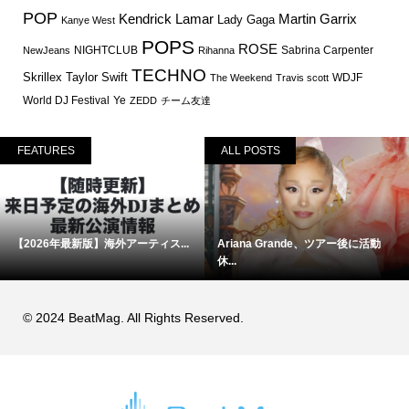
POP
Martin Garrix
Kendrick Lamar
Lady Gaga
Kanye West
POPS
ROSE
NIGHTCLUB
Sabrina Carpenter
NewJeans
Rihanna
TECHNO
Skrillex
Taylor Swift
WDJF
The Weekend
Travis scott
World DJ Festival
Ye
ZEDD
チーム友達
FEATURES
ALL POSTS
【2026年最新版】海外アーティス...
Ariana Grande、ツアー後に活動
休...
© 2024 BeatMag. All Rights Reserved.