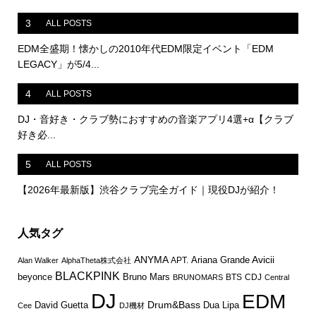
3
ALL POSTS
EDM全盛期！懐かしの2010年代EDM限定イベント「EDM
LEGACY」が5/4...
4
ALL POSTS
DJ・音好き・クラブ勢におすすめの音楽アプリ4選+α【クラブ
好き必...
5
ALL POSTS
【2026年最新版】渋谷クラブ完全ガイド｜現役DJが紹介！
人気タグ
ANYMA
Avicii
Ariana Grande
APT.
Alan Walker
AlphaTheta株式会社
BLACKPINK
Bruno Mars
beyonce
BTS
CDJ
BRUNOMARS
Central
DJ
EDM
Drum&Bass
David Guetta
Dua Lipa
Cee
DJ機材