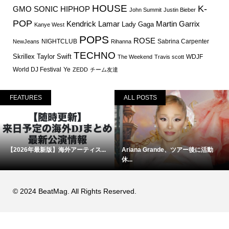
HOUSE
K-
GMO SONIC
HIPHOP
John Summit
Justin Bieber
POP
Martin Garrix
Kendrick Lamar
Lady Gaga
Kanye West
POPS
ROSE
NIGHTCLUB
Sabrina Carpenter
NewJeans
Rihanna
TECHNO
Skrillex
Taylor Swift
WDJF
The Weekend
Travis scott
World DJ Festival
Ye
ZEDD
チーム友達
FEATURES
ALL POSTS
【2026年最新版】海外アーティス...
Ariana Grande、ツアー後に活動
休...
© 2024 BeatMag. All Rights Reserved.