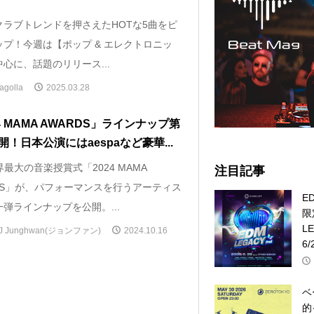
クラブトレンドを押さえたHOTな5曲をピ
ップ！今週は【ポップ & エレクトロニッ
心に、話題のリリース...
agolla
2025.03.28
4 MAMA AWARDS」ラインナップ第
開！日本公演にはaespaなど豪華...
P界最大の音楽授賞式「2024 MAMA
注目記事
RDS」が、パフォーマンスを行うアーティス
E
弾ラインナップを公開。...
限
L
J Junghwan(ジョンファン)
2024.10.16
6/
ベ
的