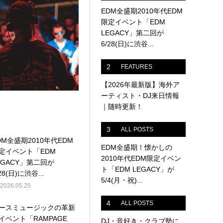
EDM全盛期2010年代EDM
限定イベント「EDM
LEGACY」第二回が
6/28(日)に渋谷...
2
FEATURES
【2026年最新版】海外ア
ーティスト・DJ来日情報
｜随時更新！
3
ALL POSTS
DM全盛期2010年代EDM
EDM全盛期！懐かしの
定イベント「EDM
2010年代EDM限定イベン
EGACY」第二回が
ト「EDM LEGACY」が
28(日)に渋谷...
5/4(月・祝)...
2026.05.25
4
ALL POSTS
ースミュージックの革新
イベント「RAMPAGE
DJ・音好き・クラブ勢に