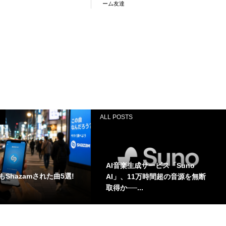
ーム友達
ALL POSTS
AI音楽生成サービス「Suno
Shazamされた曲5選!
AI」、11万時間超の音源を無断
取得か──...