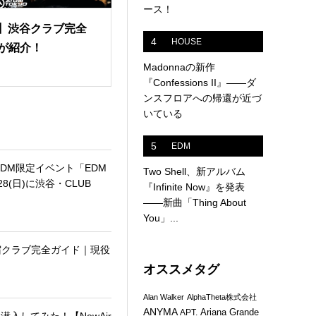
ース！
版】渋谷クラブ完全
4
HOUSE
が紹介！
Madonnaの新作
『Confessions II』——ダ
ンスフロアへの帰還が近づ
いている
5
EDM
EDM限定イベント「EDM
Two Shell、新アルバム
28(日)に渋谷・CLUB
『Infinite Now』を発表
——新曲「Thing About
You」...
新宿クラブ完全ガイド｜現役
オススメタグ
Alan Walker
AlphaTheta株式会社
ANYMA
Ariana Grande
APT.
潜入してみた！【NewAir