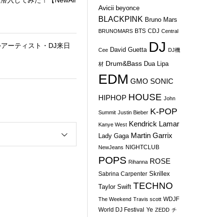
Avicii
beyonce
BLACKPINK
Bruno Mars
BTS
CDJ
BRUNOMARS
Central
DJ
外アーティスト・DJ来日
David Guetta
Cee
DJ機
Drum&Bass
Dua Lipa
材
EDM
GMO SONIC
HOUSE
HIPHOP
John
K-POP
Summit
Justin Bieber
Kendrick Lamar
Kanye West
Martin Garrix
Lady Gaga
NIGHTCLUB
NewJeans
POPS
ROSE
Rihanna
Skrillex
Sabrina Carpenter
TECHNO
Taylor Swift
WDJF
The Weekend
Travis scott
World DJ Festival
Ye
ZEDD
チ