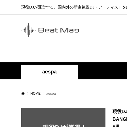
現役DJが運営する、国内外の新進気鋭DJ・アーティスト
aespa
HOME
aespa
現役DJ
BANG
5選...