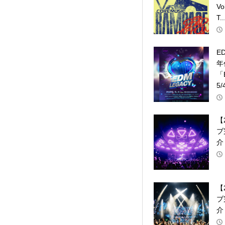
V
T..
E
年
「
5/
【
ブ
介
【
ブ
介