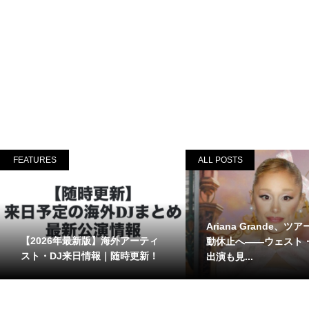
FEATURES
ALL POSTS
Ariana Grande、ツ
【2026年最新版】海外アーティ
動休止へ――ウェスト
スト・DJ来日情報｜随時更新！
出演も見...