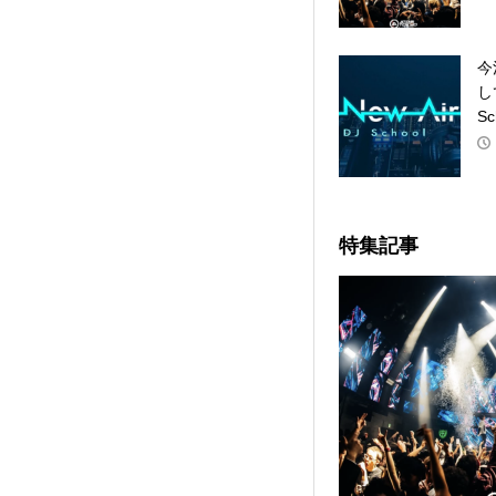
今
し
Sc
特集記事