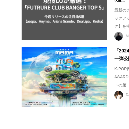
最新の
ックア
ク】を中
M
「202
一弾公
K-PO
AWA
トの第一
D