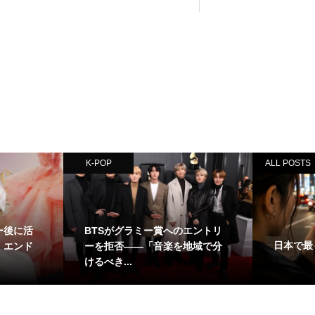
K-POP
ALL POSTS
アー後に活
BTSがグラミー賞へのエントリ
日本で最も
・エンド
ーを拒否——「音楽を地域で分
けるべき...