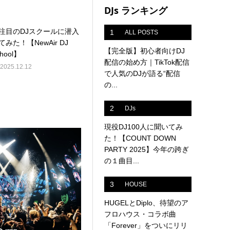
DJs ランキング
注目のDJスクールに潜入
1
ALL POSTS
てみた！【NewAir DJ
【完全版】初心者向けDJ
hool】
配信の始め方｜TikTok配信
2025.12.12
で人気のDJが語る“配信
の...
2
DJs
現役DJ100人に聞いてみ
た！【COUNT DOWN
PARTY 2025】今年の跨ぎ
の１曲目...
3
HOUSE
HUGELとDiplo、待望のア
フロハウス・コラボ曲
「Forever」をついにリリ