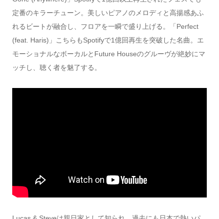
定番のキラーチューン。美しいピアノのメロディと高揚感あふ
れるビートが融合し、フロアを一瞬で盛り上げる。「Perfect
(feat. Haris)」こちらもSpotifyで1億回再生を突破した名曲。エ
モーショナルなボーカルとFuture Houseのグルーヴが絶妙にマ
ッチし、聴く者を魅了する。
Lucas & Steveは親日家として知られ、過去にも日本で熱いパ