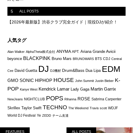
5
ALL POSTS
【2026年最新版】渋谷クラブ完全ガイド｜現役DJが紹介！
人気タグ
ANYMA
Avicii
Ariana Grande
APT.
Alan Walker
AlphaTheta株式会社
BLACKPINK
Bruno Mars
beyonce
BTS
CDJ
BRUNOMARS
Central
DJ
EDM
Drum&Bass
David Guetta
Dua Lipa
Cee
DJ機材
HOUSE
K-
GMO SONIC
HIPHOP
John Summit
Justin Bieber
POP
Martin Garrix
Kendrick Lamar
Lady Gaga
Kanye West
POPS
ROSE
NIGHTCLUB
Sabrina Carpenter
NewJeans
Rihanna
TECHNO
Skrillex
Taylor Swift
WDJF
The Weekend
Travis scott
World DJ Festival
Ye
ZEDD
チーム友達
FEATURES
ALL POSTS