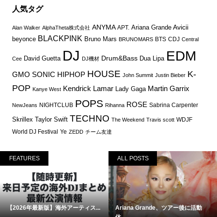
人気タグ
ANYMA
Avicii
Ariana Grande
APT.
Alan Walker
AlphaTheta株式会社
BLACKPINK
Bruno Mars
beyonce
BTS
CDJ
BRUNOMARS
Central
DJ
EDM
Drum&Bass
David Guetta
Dua Lipa
Cee
DJ機材
HOUSE
K-
GMO SONIC
HIPHOP
John Summit
Justin Bieber
POP
Martin Garrix
Kendrick Lamar
Lady Gaga
Kanye West
POPS
ROSE
NIGHTCLUB
Sabrina Carpenter
NewJeans
Rihanna
TECHNO
Skrillex
Taylor Swift
WDJF
The Weekend
Travis scott
World DJ Festival
Ye
ZEDD
チーム友達
FEATURES
ALL POSTS
【2026年最新版】海外アーティス...
Ariana Grande、ツアー後に活動