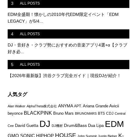
3
ALL POSTS
EDM全盛期！懐かしの2010年代EDM限定イベント「EDM
LEGACY」が5/4...
4
ALL POSTS
DJ・音好き・クラブ勢におすすめの音楽アプリ4選+α【クラブ
好き必...
5
ALL POSTS
【2026年最新版】渋谷クラブ完全ガイド｜現役DJが紹介！
人気タグ
ANYMA
Avicii
Ariana Grande
APT.
Alan Walker
AlphaTheta株式会社
BLACKPINK
Bruno Mars
beyonce
BTS
CDJ
BRUNOMARS
Central
DJ
EDM
Drum&Bass
David Guetta
Dua Lipa
Cee
DJ機材
HOUSE
K-
GMO SONIC
HIPHOP
John Summit
Justin Bieber