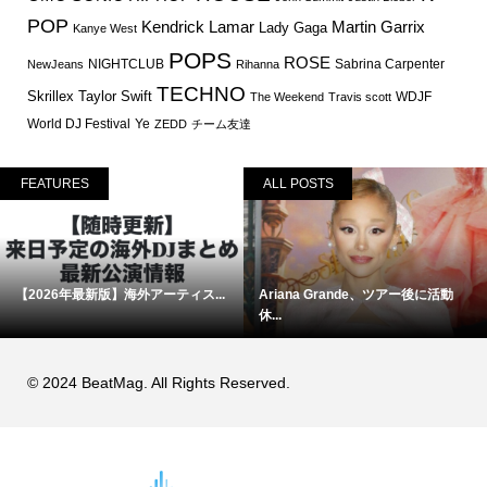
POP
Martin Garrix
Kendrick Lamar
Lady Gaga
Kanye West
POPS
ROSE
NIGHTCLUB
Sabrina Carpenter
NewJeans
Rihanna
TECHNO
Skrillex
Taylor Swift
WDJF
The Weekend
Travis scott
World DJ Festival
Ye
ZEDD
チーム友達
FEATURES
ALL POSTS
【2026年最新版】海外アーティス...
Ariana Grande、ツアー後に活動
休...
© 2024 BeatMag. All Rights Reserved.