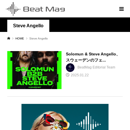
Steve Angello
HOME
Steve Angello
Solomun & Steve Angello、
スウェーデンのフェ...
BeatMag Editorial Team
2025.01.22