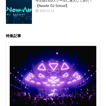
今注目のDJスクールに潜入してみた！
【NewAir DJ School】
2025.12.12
特集記事