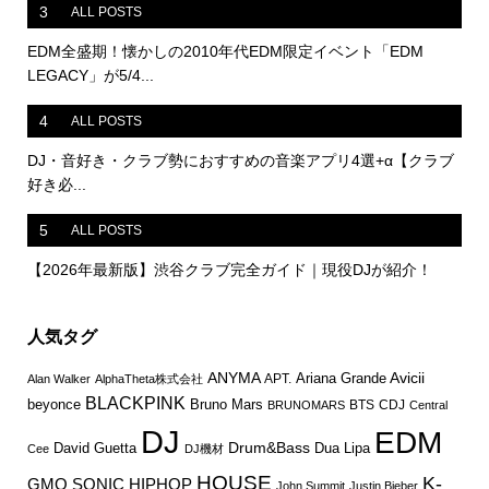
3
ALL POSTS
EDM全盛期！懐かしの2010年代EDM限定イベント「EDM
LEGACY」が5/4...
4
ALL POSTS
DJ・音好き・クラブ勢におすすめの音楽アプリ4選+α【クラブ
好き必...
5
ALL POSTS
【2026年最新版】渋谷クラブ完全ガイド｜現役DJが紹介！
人気タグ
ANYMA
Avicii
Ariana Grande
APT.
Alan Walker
AlphaTheta株式会社
BLACKPINK
Bruno Mars
beyonce
BTS
CDJ
BRUNOMARS
Central
DJ
EDM
Drum&Bass
David Guetta
Dua Lipa
Cee
DJ機材
HOUSE
K-
GMO SONIC
HIPHOP
John Summit
Justin Bieber