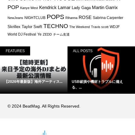
POP
Martin Garrix
Kendrick Lamar
Lady Gaga
Kanye West
POPS
ROSE
NIGHTCLUB
Sabrina Carpenter
NewJeans
Rihanna
TECHNO
Skrillex
Taylor Swift
WDJF
The Weekend
Travis scott
World DJ Festival
Ye
ZEDD
チーム友達
FEATURES
ALL POSTS
【2026年最新版】海外アーティス...
USB破損や機材トラブルに備え
る、...
© 2024 BeatMag. All Rights Reserved.