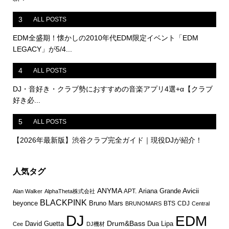
3
ALL POSTS
EDM全盛期！懐かしの2010年代EDM限定イベント「EDM
LEGACY」が5/4...
4
ALL POSTS
DJ・音好き・クラブ勢におすすめの音楽アプリ4選+α【クラブ
好き必...
5
ALL POSTS
【2026年最新版】渋谷クラブ完全ガイド｜現役DJが紹介！
人気タグ
ANYMA
Avicii
Ariana Grande
APT.
Alan Walker
AlphaTheta株式会社
BLACKPINK
Bruno Mars
beyonce
BTS
CDJ
BRUNOMARS
Central
DJ
EDM
Drum&Bass
David Guetta
Dua Lipa
Cee
DJ機材