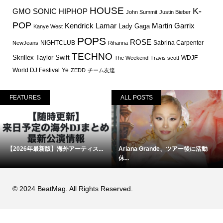
HOUSE
K-
GMO SONIC
HIPHOP
John Summit
Justin Bieber
POP
Martin Garrix
Kendrick Lamar
Lady Gaga
Kanye West
POPS
ROSE
NIGHTCLUB
Sabrina Carpenter
NewJeans
Rihanna
TECHNO
Skrillex
Taylor Swift
WDJF
The Weekend
Travis scott
World DJ Festival
Ye
ZEDD
チーム友達
FEATURES
ALL POSTS
【2026年最新版】海外アーティス...
Ariana Grande、ツアー後に活動
休...
© 2024 BeatMag. All Rights Reserved.