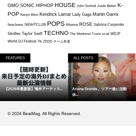
HOUSE
K-
GMO SONIC
HIPHOP
John Summit
Justin Bieber
POP
Martin Garrix
Kendrick Lamar
Lady Gaga
Kanye West
POPS
ROSE
NIGHTCLUB
Sabrina Carpenter
NewJeans
Rihanna
TECHNO
Skrillex
Taylor Swift
WDJF
The Weekend
Travis scott
World DJ Festival
Ye
ZEDD
チーム友達
FEATURES
ALL POSTS
【2026年最新版】海外アーティス...
Ariana Grande、ツアー後に活動
休...
© 2024 BeatMag. All Rights Reserved.