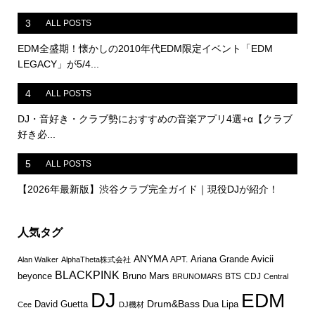
3
ALL POSTS
EDM全盛期！懐かしの2010年代EDM限定イベント「EDM
LEGACY」が5/4...
4
ALL POSTS
DJ・音好き・クラブ勢におすすめの音楽アプリ4選+α【クラブ
好き必...
5
ALL POSTS
【2026年最新版】渋谷クラブ完全ガイド｜現役DJが紹介！
人気タグ
ANYMA
Avicii
Ariana Grande
APT.
Alan Walker
AlphaTheta株式会社
BLACKPINK
Bruno Mars
beyonce
BTS
CDJ
BRUNOMARS
Central
DJ
EDM
Drum&Bass
David Guetta
Dua Lipa
Cee
DJ機材