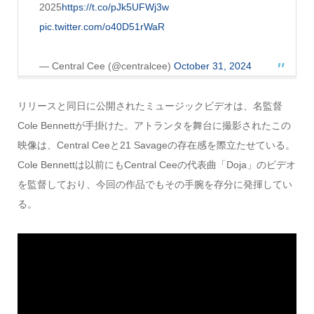
2025
https://t.co/pJk5UFWj3w
pic.twitter.com/o40D51rWaR
— Central Cee (@centralcee)
October 31, 2024
リリースと同日に公開されたミュージックビデオは、名監督
Cole Bennettが手掛けた。アトランタを舞台に撮影されたこの
映像は、Central Ceeと21 Savageの存在感を際立たせている。
Cole Bennettは以前にもCentral Ceeの代表曲「Doja」のビデオ
を監督しており、今回の作品でもその手腕を存分に発揮してい
る。