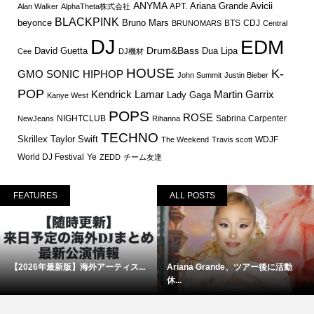
ANYMA
Avicii
Ariana Grande
APT.
Alan Walker
AlphaTheta株式会社
BLACKPINK
Bruno Mars
beyonce
BTS
CDJ
BRUNOMARS
Central
DJ
EDM
Drum&Bass
David Guetta
Dua Lipa
Cee
DJ機材
HOUSE
K-
GMO SONIC
HIPHOP
John Summit
Justin Bieber
POP
Martin Garrix
Kendrick Lamar
Lady Gaga
Kanye West
POPS
ROSE
NIGHTCLUB
Sabrina Carpenter
NewJeans
Rihanna
TECHNO
Skrillex
Taylor Swift
WDJF
The Weekend
Travis scott
World DJ Festival
Ye
ZEDD
チーム友達
FEATURES
ALL POSTS
【2026年最新版】海外アーティス...
Ariana Grande、ツアー後に活動
休...