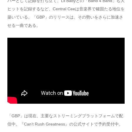
パーとして記録を打ち立て、Lil Babyとの「Band 4 Band」も大
ヒットを記録するなど、Central Ceeは音楽界で確固たる地位を
築いている。「GBP」のリリースは、その勢いをさらに加速さ
せる一曲である。
「GBP」は現在、主要なストリーミングプラットフォームで配
信中。『Can’t Rush Greatness』の公式サイトで予約受付中。