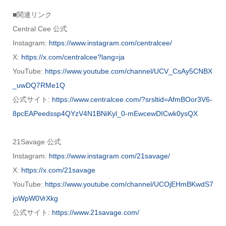
■関連リンク
Central Cee 公式
Instagram:
https://www.instagram.com/centralcee/
X:
https://x.com/centralcee?lang=ja
YouTube:
https://www.youtube.com/channel/UCV_CsAy5CNBX
_uwDQ7RMe1Q
公式サイト:
https://www.centralcee.com/?srsltid=AfmBOor3V6-
8pcEAPeedssp4QYzV4N1BNiKyl_0-mEwcewDICwk0ysQX
21Savage 公式
Instagram:
https://www.instagram.com/21savage/
X:
https://x.com/21savage
YouTube:
https://www.youtube.com/channel/UCOjEHmBKwdS7
joWpW0VrXkg
公式サイト:
https://www.21savage.com/