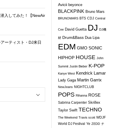
Avicii
beyonce
BLACKPINK
Bruno Mars
潜入してみた！【NewAir
BTS
CDJ
BRUNOMARS
Central
DJ
David Guetta
Cee
DJ機
Drum&Bass
Dua Lipa
材
外アーティスト・DJ来日
EDM
GMO SONIC
HOUSE
HIPHOP
John
K-POP
Summit
Justin Bieber
Kendrick Lamar
Kanye West
Martin Garrix
Lady Gaga
NIGHTCLUB
NewJeans
POPS
ROSE
Rihanna
Skrillex
Sabrina Carpenter
TECHNO
Taylor Swift
WDJF
The Weekend
Travis scott
World DJ Festival
Ye
ZEDD
チ