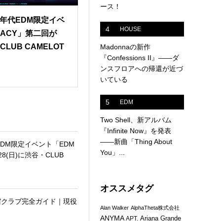
ース！
0年代EDM限定イベ
4
HOUSE
GACY」第二回が
CLUB CAMELOT
Madonnaの新作
『Confessions II』——ダ
ンスフロアへの帰還が近づ
いている
5
EDM
Two Shell、新アルバム
『Infinite Now』を発表
——新曲「Thing About
EDM限定イベント「EDM
You」...
28(日)に渋谷・CLUB
オススメタグ
新宿クラブ完全ガイド｜現役
Alan Walker
AlphaTheta株式会社
ANYMA
Ariana Grande
APT.