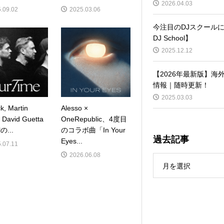
2026.04.03
.09.02
2025.03.06
今注目のDJスクールに
DJ School】
2025.12.12
【2026年最新版】海
情報｜随時更新！
2025.03.03
ck, Martin
Alesso ×
, David Guetta
OneRepublic、4度目
の...
のコラボ曲「In Your
過去記事
Eyes...
.07.11
2026.06.08
月を選択