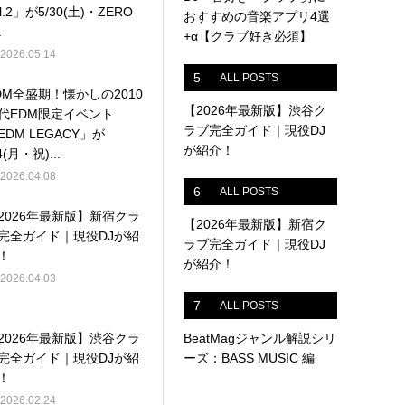
ol.2」が5/30(土)・ZERO
おすすめの音楽アプリ4選
.
+α【クラブ好き必須】
2026.05.14
5
ALL POSTS
DM全盛期！懐かしの2010
【2026年最新版】渋谷ク
代EDM限定イベント
ラブ完全ガイド｜現役DJ
EDM LEGACY」が
が紹介！
4(月・祝)...
2026.04.08
6
ALL POSTS
2026年最新版】新宿クラ
【2026年最新版】新宿ク
完全ガイド｜現役DJが紹
ラブ完全ガイド｜現役DJ
！
が紹介！
2026.04.03
7
ALL POSTS
2026年最新版】渋谷クラ
BeatMagジャンル解説シリ
完全ガイド｜現役DJが紹
ーズ：BASS MUSIC 編
！
2026.02.24