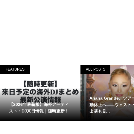
FEATURES
ALL POSTS
Ariana Grande、ツ
【2026年最新版】海外アーティ
動休止へ――ウェスト
スト・DJ来日情報｜随時更新！
出演も見...