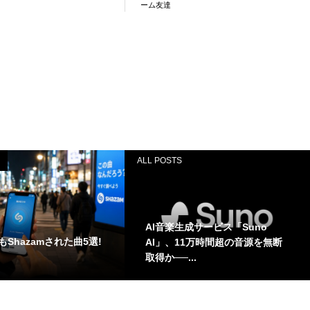
ーム友達
ALL POSTS
AI音楽生成サービス「Suno
Shazamされた曲5選!
AI」、11万時間超の音源を無断
取得か──...