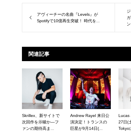
ジ
アヴィーチーの名曲『Levels』が
ガ
Spotifyで10億再生突破！ 時代を...
ン
関連記事
Skrillex、新サイトで
Andrew Rayel 来日公
Lucas
次回作を示唆か—フ
演決定！トランスの
27日(
ァンの期待高ま...
巨星が9月14日(...
Toky