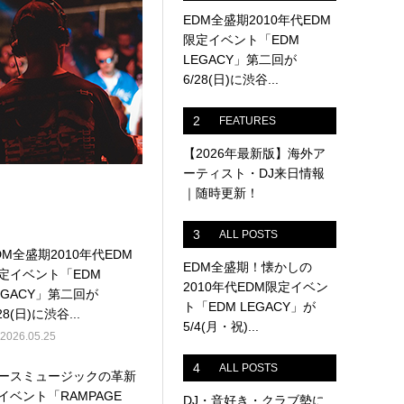
EDM全盛期2010年代EDM
限定イベント「EDM
LEGACY」第二回が
6/28(日)に渋谷...
2
FEATURES
【2026年最新版】海外ア
ーティスト・DJ来日情報
｜随時更新！
3
ALL POSTS
DM全盛期2010年代EDM
EDM全盛期！懐かしの
定イベント「EDM
2010年代EDM限定イベン
EGACY」第二回が
ト「EDM LEGACY」が
28(日)に渋谷...
5/4(月・祝)...
2026.05.25
4
ALL POSTS
ースミュージックの革新
イベント「RAMPAGE
DJ・音好き・クラブ勢に