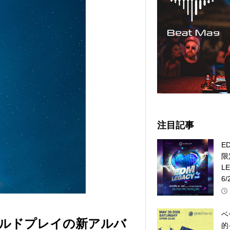
注目記事
E
限
L
6/
ベ
ルドプレイの新アルバ
的