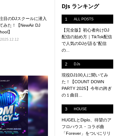
DJs ランキング
注目のDJスクールに潜入
1
ALL POSTS
てみた！【NewAir DJ
【完全版】初心者向けDJ
hool】
配信の始め方｜TikTok配信
2025.12.12
で人気のDJが語る“配信
の...
2
DJs
現役DJ100人に聞いてみ
た！【COUNT DOWN
PARTY 2025】今年の跨ぎ
の１曲目...
3
HOUSE
HUGELとDiplo、待望のア
フロハウス・コラボ曲
「Forever」をついにリリ