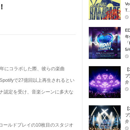
V
！
T..
E
年
「
5/
7年にコラボした際、彼らの楽曲
【
ブ
録し、Spotifyで27億回以上再生されるとい
介
チナ認定を受け、音楽シーンに多大な
【
ブ
介
コールドプレイの10枚目のスタジオ