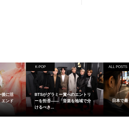
K-POP
ALL POSTS
アー後に活
BTSがグラミー賞へのエントリ
日本で最も
・エンド
ーを拒否——「音楽を地域で分
けるべき...