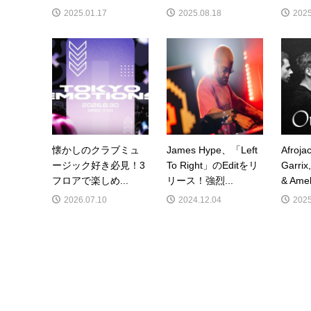
2025.01.17
2025.08.18
2025
懐かしのクラブミュ
James Hype、「Left
Afroja
ージック好き必見！3
To Right」のEditをリ
Garrix
フロアで楽しめ...
リース！強烈...
& Amel
2026.07.10
2024.12.04
2025