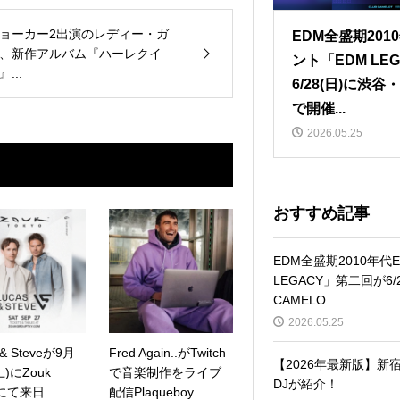
ョーカー2出演のレディー・ガ
EDM全盛期201
、新作アルバム『ハーレクイ
ント「EDM LE
』...
6/28(日)に渋谷・
で開催...
2026.05.25
おすすめ記事
EDM全盛期2010年代
LEGACY」第二回が6/
CAMELO...
2026.05.25
 & Steveが9月
Fred Again..がTwitch
【2026年最新版】
土)にZouk
で音楽制作をライブ
DJが紹介！
oにて来日...
配信Plaqueboy...