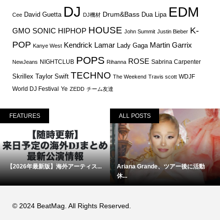
DJ
EDM
Drum&Bass
David Guetta
Dua Lipa
Cee
DJ機材
HOUSE
K-
GMO SONIC
HIPHOP
John Summit
Justin Bieber
POP
Martin Garrix
Kendrick Lamar
Lady Gaga
Kanye West
POPS
ROSE
NIGHTCLUB
Sabrina Carpenter
NewJeans
Rihanna
TECHNO
Skrillex
Taylor Swift
WDJF
The Weekend
Travis scott
World DJ Festival
Ye
ZEDD
チーム友達
FEATURES
ALL POSTS
【2026年最新版】海外アーティス...
Ariana Grande、ツアー後に活動
休...
© 2024 BeatMag. All Rights Reserved.