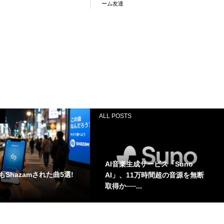
ーム友達
ALL POSTS
AI音楽生成サービス「Suno
Shazamされた曲5選!
AI」、11万時間超の音源を無断
取得か──...