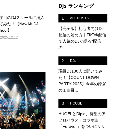
DJs ランキング
注目のDJスクールに潜入
1
ALL POSTS
てみた！【NewAir DJ
【完全版】初心者向けDJ
hool】
配信の始め方｜TikTok配信
2025.12.12
で人気のDJが語る“配信
の...
2
DJs
現役DJ100人に聞いてみ
た！【COUNT DOWN
PARTY 2025】今年の跨ぎ
の１曲目...
3
HOUSE
HUGELとDiplo、待望のア
フロハウス・コラボ曲
「Forever」をついにリリ