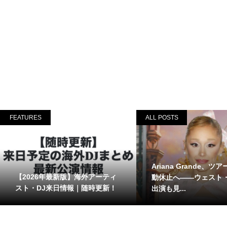
FEATURES
ALL POSTS
Ariana Grande、ツ
【2026年最新版】海外アーティ
動休止へ――ウェスト
スト・DJ来日情報｜随時更新！
出演も見...