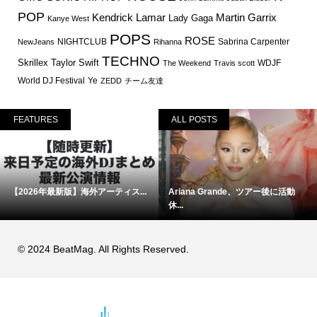
POP
Martin Garrix
Kendrick Lamar
Lady Gaga
Kanye West
POPS
ROSE
NIGHTCLUB
Sabrina Carpenter
NewJeans
Rihanna
TECHNO
Skrillex
Taylor Swift
WDJF
The Weekend
Travis scott
World DJ Festival
Ye
ZEDD
チーム友達
FEATURES
ALL POSTS
【2026年最新版】海外アーティス...
Ariana Grande、ツアー後に活動
休...
© 2024 BeatMag. All Rights Reserved.