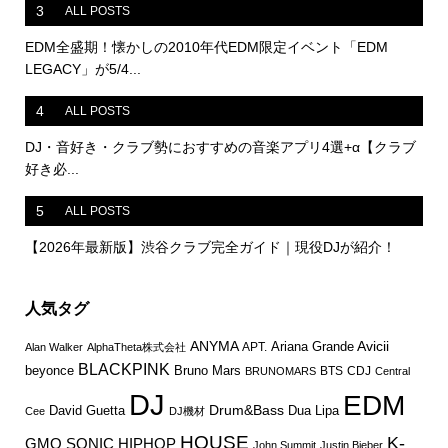
3
ALL POSTS
EDM全盛期！懐かしの2010年代EDM限定イベント「EDM
LEGACY」が5/4...
4
ALL POSTS
DJ・音好き・クラブ勢におすすめの音楽アプリ4選+α【クラブ
好き必...
5
ALL POSTS
【2026年最新版】渋谷クラブ完全ガイド｜現役DJが紹介！
人気タグ
ANYMA
Avicii
Ariana Grande
APT.
Alan Walker
AlphaTheta株式会社
BLACKPINK
Bruno Mars
beyonce
BTS
CDJ
BRUNOMARS
Central
DJ
EDM
Drum&Bass
David Guetta
Dua Lipa
Cee
DJ機材
HOUSE
K-
GMO SONIC
HIPHOP
John Summit
Justin Bieber