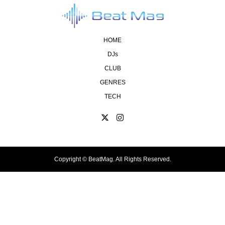
HOME
DJs
CLUB
GENRES
TECH
Copyright ©
BeatMag. All Rights Reserved.