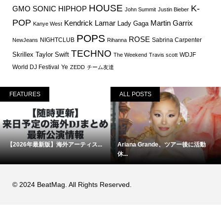
HOUSE
K-
GMO SONIC
HIPHOP
John Summit
Justin Bieber
POP
Martin Garrix
Kendrick Lamar
Lady Gaga
Kanye West
POPS
ROSE
NIGHTCLUB
Sabrina Carpenter
NewJeans
Rihanna
TECHNO
Skrillex
Taylor Swift
WDJF
The Weekend
Travis scott
World DJ Festival
Ye
ZEDD
チーム友達
FEATURES
ALL POSTS
【2026年最新版】海外アーティス...
Ariana Grande、ツアー後に活動
休...
© 2024 BeatMag. All Rights Reserved.