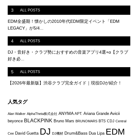
3
ALL POSTS
EDM全盛期！懐かしの2010年代EDM限定イベント「EDM
LEGACY」が5/4...
4
ALL POSTS
DJ・音好き・クラブ勢におすすめの音楽アプリ4選+α【クラブ
好き必...
5
ALL POSTS
【2026年最新版】渋谷クラブ完全ガイド｜現役DJが紹介！
人気タグ
ANYMA
Avicii
Ariana Grande
APT.
Alan Walker
AlphaTheta株式会社
BLACKPINK
Bruno Mars
beyonce
BTS
CDJ
BRUNOMARS
Central
DJ
EDM
Drum&Bass
David Guetta
Dua Lipa
Cee
DJ機材