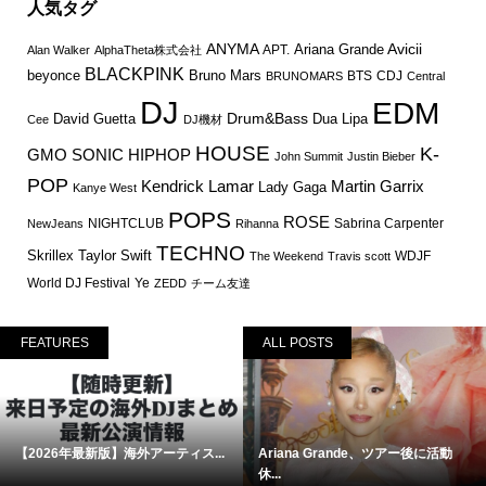
人気タグ
ANYMA
Avicii
Ariana Grande
APT.
Alan Walker
AlphaTheta株式会社
BLACKPINK
Bruno Mars
beyonce
BTS
CDJ
BRUNOMARS
Central
DJ
EDM
Drum&Bass
David Guetta
Dua Lipa
Cee
DJ機材
HOUSE
K-
GMO SONIC
HIPHOP
John Summit
Justin Bieber
POP
Martin Garrix
Kendrick Lamar
Lady Gaga
Kanye West
POPS
ROSE
NIGHTCLUB
Sabrina Carpenter
NewJeans
Rihanna
TECHNO
Skrillex
Taylor Swift
WDJF
The Weekend
Travis scott
World DJ Festival
Ye
ZEDD
チーム友達
FEATURES
ALL POSTS
【2026年最新版】海外アーティス...
Ariana Grande、ツアー後に活動
休...