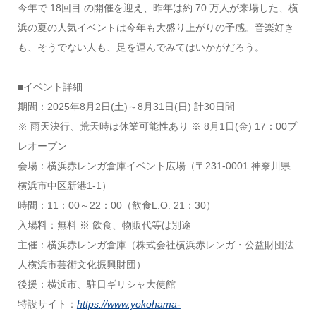
今年で 18回目 の開催を迎え、昨年は約 70 万人が来場した、横
浜の夏の人気イベントは今年も大盛り上がりの予感。音楽好き
も、そうでない人も、足を運んでみてはいかがだろう。
■イベント詳細
期間：2025年8月2日(土)～8月31日(日) 計30日間
※ 雨天決行、荒天時は休業可能性あり ※ 8月1日(金) 17：00プ
レオープン
会場：横浜赤レンガ倉庫イベント広場（〒231-0001 神奈川県
横浜市中区新港1-1）
時間：11：00～22：00（飲食L.O. 21：30）
入場料：無料 ※ 飲食、物販代等は別途
主催：横浜赤レンガ倉庫（株式会社横浜赤レンガ・公益財団法
人横浜市芸術文化振興財団）
後援：横浜市、駐日ギリシャ大使館
特設サイト：
https://www.yokohama-