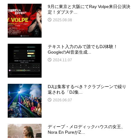
9月に東京と大阪にてRay Volpe来日公演決
定！ダブステ...
2025.08.08
テキスト入力のみで誰でもDJ体験！
GoogleのAI音楽生成...
2024.11.07
DJは集客するべき？クラブシーンで繰り
返される「DJ集...
2026.06.07
ディープ・メロディックハウスの女王、
Nora En PureがZ...