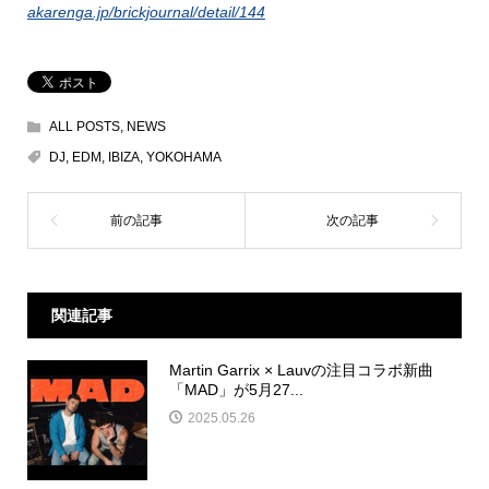
akarenga.jp/brickjournal/detail/144
ALL POSTS
,
NEWS
DJ
,
EDM
,
IBIZA
,
YOKOHAMA
関連記事
Martin Garrix × Lauvの注目コラボ新曲
「MAD」が5月27...
2025.05.26