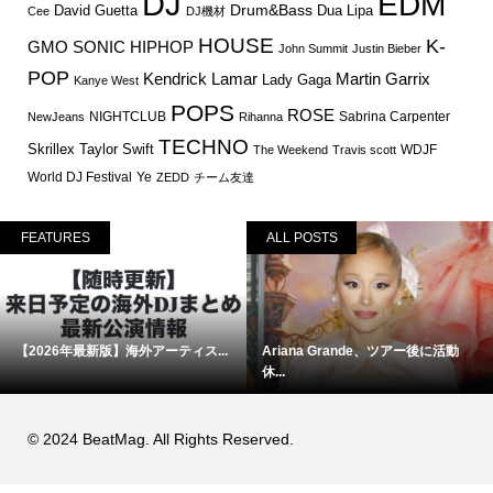
DJ
EDM
Drum&Bass
David Guetta
Dua Lipa
Cee
DJ機材
HOUSE
K-
GMO SONIC
HIPHOP
John Summit
Justin Bieber
POP
Martin Garrix
Kendrick Lamar
Lady Gaga
Kanye West
POPS
ROSE
NIGHTCLUB
Sabrina Carpenter
NewJeans
Rihanna
TECHNO
Skrillex
Taylor Swift
WDJF
The Weekend
Travis scott
World DJ Festival
Ye
ZEDD
チーム友達
FEATURES
ALL POSTS
【2026年最新版】海外アーティス...
Ariana Grande、ツアー後に活動
休...
© 2024 BeatMag. All Rights Reserved.