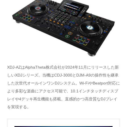
XDJ-AZはAlphaTheta株式会社が2024年11月にリリースした新
しいXDJシリーズ。当機はCDJ-3000とDJM-A9の操作性を継承
した次世代オールインワンDJシステム。Wi-FiやBeatport対応に
より多彩な楽曲にアクセス可能で、10.1インチタッチディスプ
レイや4デッキ再生機能も搭載。直感的かつ高音質なDJプレイ
を実現する。