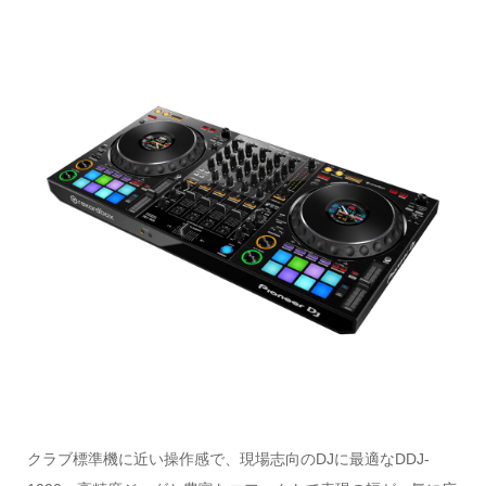
クラブ標準機に近い操作感で、現場志向のDJに最適なDDJ-