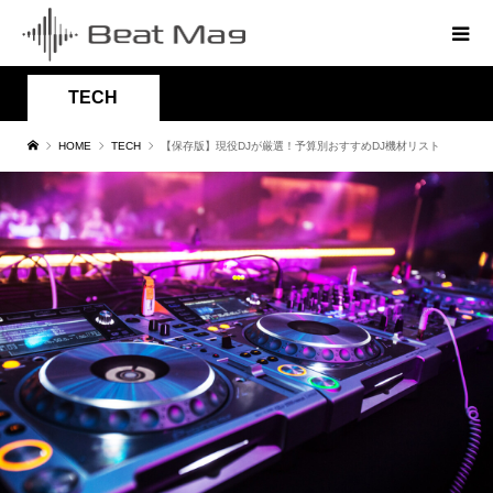
TECH
HOME
TECH
【保存版】現役DJが厳選！予算別おすすめDJ機材リスト