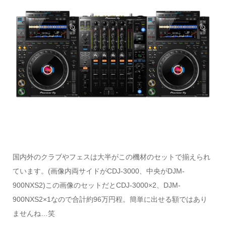
国内外のクラブやフェスは大半がこの機材のセットで揃えられ
ています。(画像内両サイドがCDJ-3000、中央がDJM-
900NXS2)この画像のセットだとCDJ-3000×2、DJM-
900NXS2×1なので合計約96万円程。簡単に出せる額ではあり
ませんね…笑